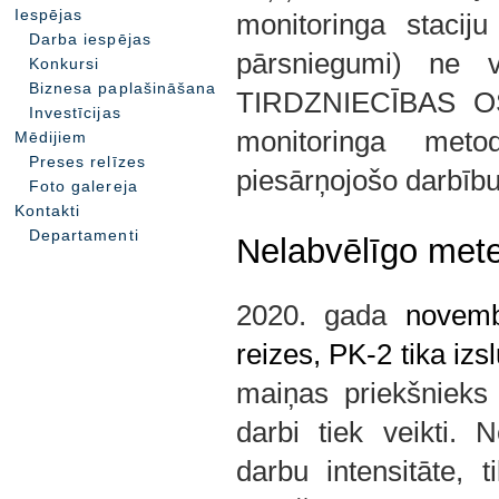
Iespējas
monitoringa staciju 
Darba iespējas
pārsniegumi) ne v
Konkursi
Biznesa paplašināšana
TIRDZNIECĪBAS OSTA
Investīcijas
monitoringa meto
Mēdijiem
Preses relīzes
piesārņojošo darbīb
Foto galereja
Kontakti
Departamenti
Nelabvēlīgo mete
2020. gada 
novemb
reizes, PK-2 tika izsl
maiņas priekšnieks 
darbi tiek veikti. 
darbu intensitāte, t