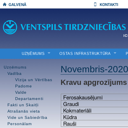
GALVENĀ
KONTAKTI
UZŅĒMUMS
OSTAS INFRASTRUKTŪRA
Novembris-202
Uzņēmums
Vadība
Vīzija un Vērtības
Kravu apgrozījums
Padome
Valde
Ferosakausējumi
Departamenti
Graudi
Fakti un Skaitļi
Kokmateriāli
Atrašanās vieta
Kūdra
Vide un Sabiedrība
Rauši
Personālam