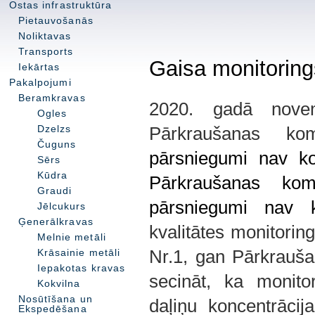
Ostas infrastruktūra
Pietauvošanās
Noliktavas
Transports
Gaisa monitoring
Iekārtas
Pakalpojumi
Beramkravas
2020. gadā novemb
Ogles
Dzelzs
Čuguns
pārsniegumi nav kons
Sērs
Kūdra
Pārkraušanas kom
Graudi
pārsniegumi nav ko
Jēlcukurs
Ģenerālkravas
kvalitātes monitorin
Melnie metāli
Krāsainie metāli
Nr.1, gan Pārkraušan
Iepakotas kravas
secināt, ka monitor
Kokvilna
Nosūtīšana un
daļiņu koncentrācij
Ekspedēšana