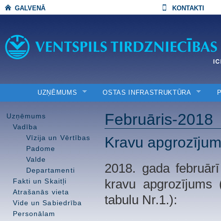
GALVENĀ
KONTAKTI
UZŅĒMUMS
OSTAS INFRASTRUKTŪRA
Februāris-2018
Uzņēmums
Vadība
Vīzija un Vērtības
Kravu apgrozīju
Padome
Valde
2018. gada febru
Departamenti
Fakti un Skaitļi
kravu apgrozījums (
Atrašanās vieta
tabulu Nr.1.):
Vide un Sabiedrība
Personālam