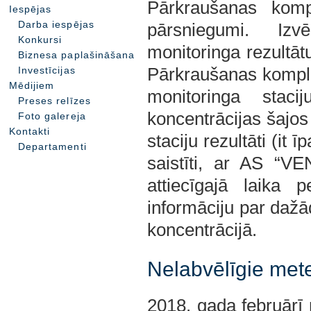
Pārkraušanas komp
Iespējas
Darba iespējas
pārsniegumi. Izvē
Konkursi
monitoringa rezultā
Biznesa paplašināšana
Investīcijas
Pārkraušanas komplek
Mēdijiem
monitoringa staci
Preses relīzes
koncentrācijas šajos
Foto galereja
Kontakti
staciju rezultāti (it
Departamenti
saistīti, ar AS “
attiecīgajā laika
informāciju par daž
koncentrācijā.
Nelabvēlīgie mete
2018. gada februārī 