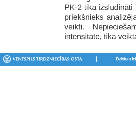
PK-2 tika izsludinā
priekšnieks analizēj
veikti. Nepiecieš
intensitāte, tika veik