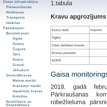
Ostas infrastruktūra
1.tabula
Pietauvošanās
Noliktavas
Kravu apgrozījums 
Transports
Iekārtas
Pakalpojumi
Kravu veidi
Imports
Beramkravas
Ogles
Ogles
Dzelzs
Citas dažādas kravas
Čuguns
Kravas pavisām
Sērs
Kūdra
KOPĀ
Graudi
Jēlcukurs
Gaisa monitoring
Ģenerālkravas
Melnie metāli
2018. gadā februā
Krāsainie metāli
Iepakotas kravas
Pārkraušanas kom
Kokvilna
robežlieluma pārsni
Nosūtīšana un
Ekspedēšana